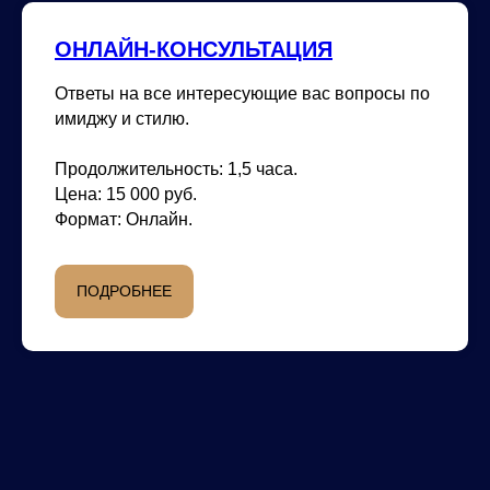
Cотрудничала с топовыми росси
брендами, такими как Babochka, Ц
ОНЛАЙН-КОНСУЛЬТАЦИЯ
В 2011 году основала проект по
камерных мероприятий «под кл
Ответы на все интересующие вас вопросы по
которого было реализовано ХХХ
В 2016 году основала собственн
имиджу и стилю.
«ÉKASCHOOL», обучение в кото
С 2019 года была ведущей рубр
Продолжительность:
1,5 часа.
телеканале «78», где делилась 
Цена:
15 000 руб.
зрителям осознать важность ими
Формат:
Онлайн.
Преподаватель по стилю и этике
пространство «Фактура»
Шопинг-сопровождение в России
ПОДРОБНЕЕ
Париж, Барселона, Флоренция, К